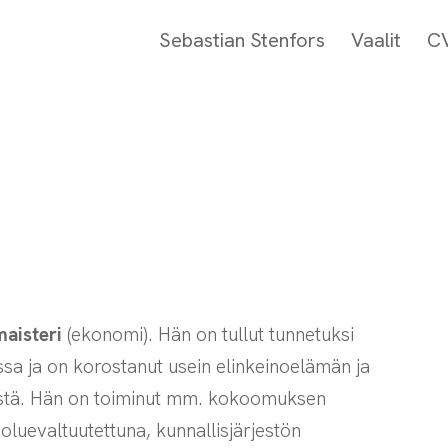
Sebastian Stenfors
Vaalit
C
maisteri
(ekonomi). Hän on tullut tunnetuksi
kassa ja on korostanut usein elinkeinoelämän ja
ystä. Hän on toiminut mm. kokoomuksen
luevaltuutettuna, kunnallisjärjestön