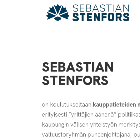
SEBASTIAN
STENFORS
on koulutukseltaan
kauppatieteiden 
erityisesti “yrittäjien äänenä” politii
kaupungin välisen yhteistyön merkit
valtuustoryhmän puheenjohtajana, puo